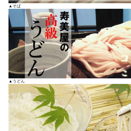
▲そば
▲うどん