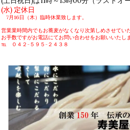
(土日祝日)は11時～15時00分（ラストオ
(水) 定休日
7月16日（木）臨時休業致します。
営業業時間内でもお蕎麦がなくなり次第しめさせてい
お手数ですがお電話にてお問い合わせをお願いいたし
℡ ０４２-５９５-２４３８