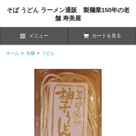
そば うどん ラーメン通販 製麺業150年の老
舗 寿美屋
メニュー
カートを見る
ホーム
>
生麺
>
うどん