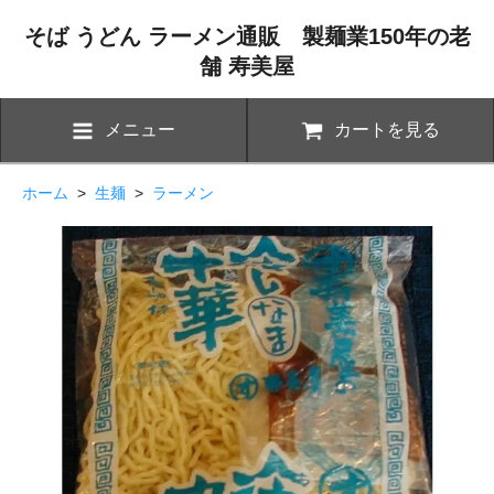
そば うどん ラーメン通販 製麺業150年の老
舗 寿美屋
メニュー
カートを見る
ホーム
>
生麺
>
ラーメン