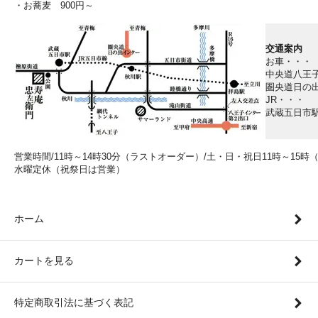
・お蕎麦 900円～
交通案内
お車・・・
中央道八王子
圏央道日の出
JR・・・
武蔵五日市
営業時間/11時～14時30分（ラストオーダー）/土・日・祝日11時～15
水曜定休（祝祭日は営業）
ホーム
カートを見る
特定商取引法に基づく表記