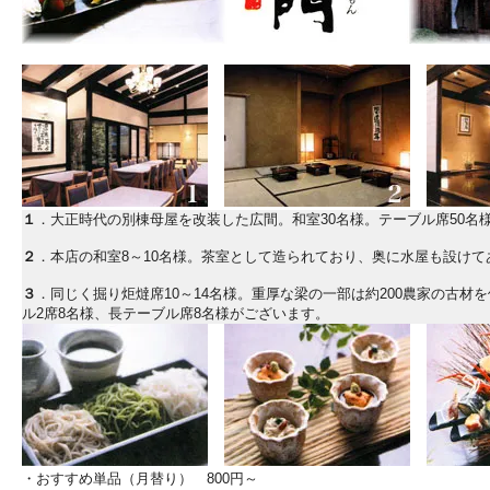
１
．大正時代の別棟母屋を改装した広間。和室30名様。テーブル席50名
２
．本店の和室8～10名様。茶室として造られており、奥に水屋も設けて
３
．同じく掘り炬燵席10～14名様。重厚な梁の一部は約200農家の古材
ル2席8名様、長テーブル席8名様がございます。
・おすすめ単品（月替り） 800円～