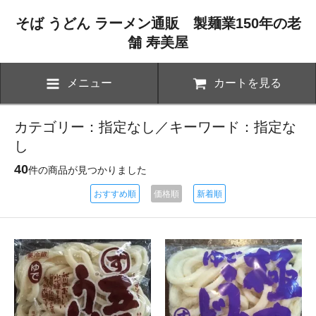
そば うどん ラーメン通販 製麺業150年の老
舗 寿美屋
メニュー
カートを見る
カテゴリー：指定なし／キーワード：指定な
し
40
件の商品が見つかりました
おすすめ順
価格順
新着順