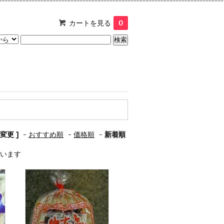
カートを見る
0
変更 ]
-
おすすめ順
-
価格順
-
新着順
しています