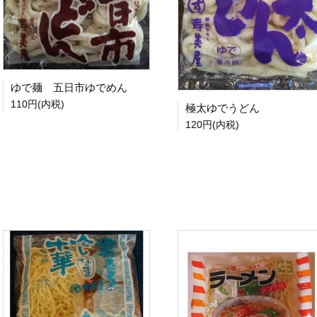
ゆで麺 五日市ゆでめん
110円(内税)
極太ゆでうどん
120円(内税)