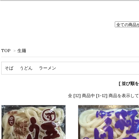
TOP
>
生麺
そば
うどん
ラーメン
[ 並び順を
全 [12] 商品中 [1-12] 商品を表示