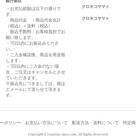
銀行振込
クロネコヤマト
・お支払総額は以下の通りで
す。
クロネコヤマト
商品代金 ：商品代金合計
（税込）＋送料（税込）
振込手数料：お客様負担でお
願い致します。
・7日以内にお振込みくださ
い。
・ご入金確認後、商品を発送致
します。
・7日以内にご入金のない場
合、ご注文はキャンセルとさせ
ていただきます。
※振込先につきましては、後ほ
どメールにて送らせて頂きま
す。
ーポリシー
お支払い方法について
配送方法・送料について
特定商
Copyright (C) sumiya-men.com. All Rights Reserved.